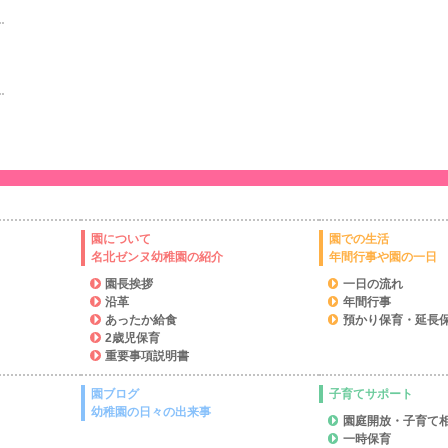
園について
園での生活
名北ゼンヌ幼稚園の紹介
年間行事や園の一日
園長挨拶
一日の流れ
沿革
年間行事
あったか給食
預かり保育・延長
2歳児保育
重要事項説明書
園ブログ
子育てサポート
幼稚園の日々の出来事
園庭開放・子育て
一時保育