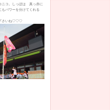
ニコニコ。しっぽは 真っ赤に
なにもパワーを分けてくれる
下さいね♡♡♡