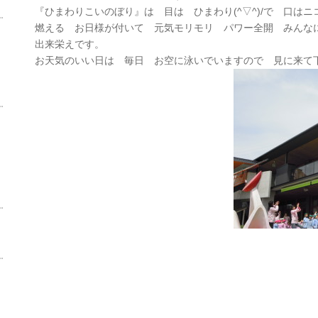
『ひまわりこいのぼり』は 目は ひまわり(^▽^)/で 口は
燃える お日様が付いて 元気モリモリ パワー全開 みん
出来栄えです。
お天気のいい日は 毎日 お空に泳いでいますので 見に来て