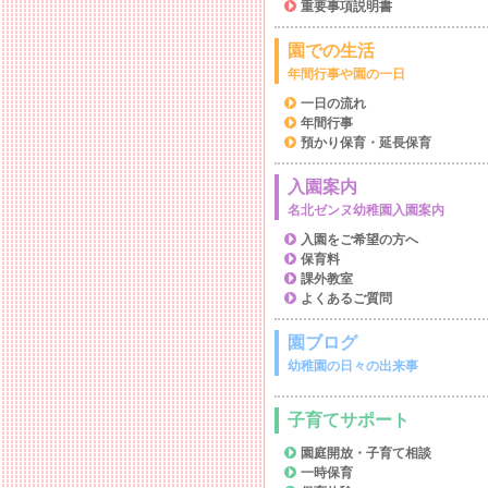
重要事項説明書
園での生活
年間行事や園の一日
一日の流れ
年間行事
預かり保育・延長保育
入園案内
名北ゼンヌ幼稚園入園案内
入園をご希望の方へ
保育料
課外教室
よくあるご質問
園ブログ
幼稚園の日々の出来事
子育てサポート
園庭開放・子育て相談
一時保育