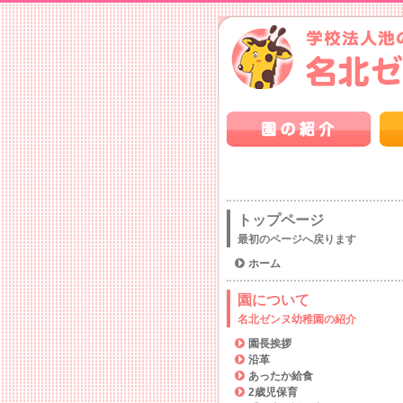
トップページ
最初のページへ戻ります
ホーム
園について
名北ゼンヌ幼稚園の紹介
園長挨拶
沿革
あったか給食
2歳児保育