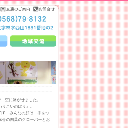
で 空に泳がせました。
わりこいのぼり』。
口❣ みんなの顔は 手をつ
幸せの四葉のクローバーとお