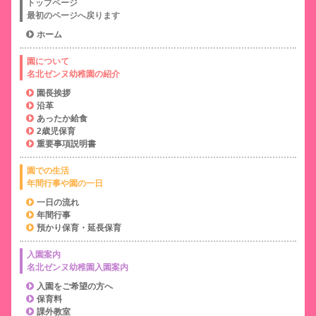
トップページ
最初のページへ戻ります
ホーム
園について
名北ゼンヌ幼稚園の紹介
園長挨拶
沿革
あったか給食
2歳児保育
重要事項説明書
園での生活
年間行事や園の一日
一日の流れ
年間行事
預かり保育・延長保育
入園案内
名北ゼンヌ幼稚園入園案内
入園をご希望の方へ
保育料
課外教室