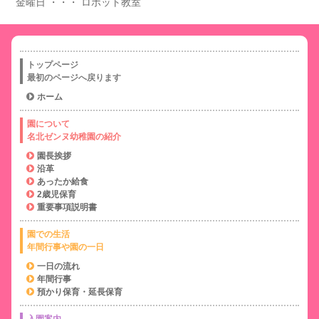
金曜日 ・・・ ロボット教室
トップページ
最初のページへ戻ります
ホーム
園について
名北ゼンヌ幼稚園の紹介
園長挨拶
沿革
あったか給食
2歳児保育
重要事項説明書
園での生活
年間行事や園の一日
一日の流れ
年間行事
預かり保育・延長保育