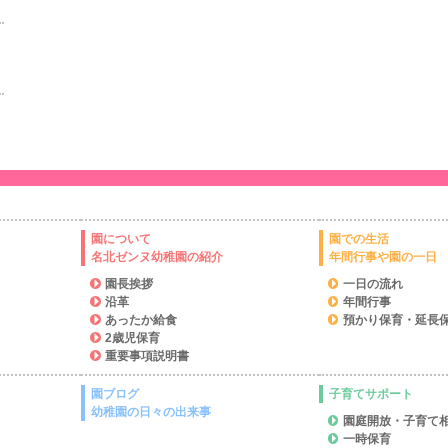
園について
園での生活
名北ゼンヌ幼稚園の紹介
年間行事や園の一日
園長挨拶
一日の流れ
沿革
年間行事
あったか給食
預かり保育・延長
2歳児保育
重要事項説明書
園ブログ
子育てサポート
幼稚園の日々の出来事
園庭開放・子育て
一時保育