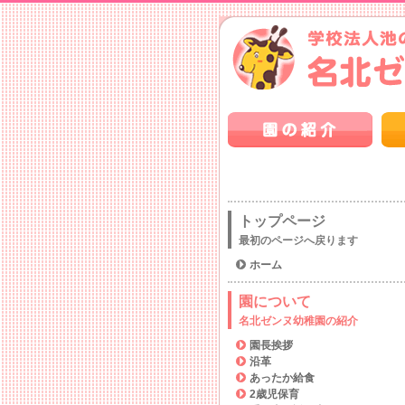
トップページ
最初のページへ戻ります
ホーム
園について
名北ゼンヌ幼稚園の紹介
園長挨拶
沿革
あったか給食
2歳児保育