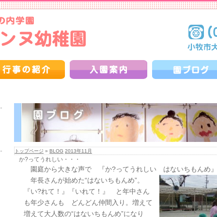
トップページ
»
BLOG
2013年11月
か?ってうれしい・・・
園庭から大きな声で 『か?ってうれしい はないちもんめ
年長さんが始めた“はないちもんめ”。
『い?れて！』『いれて！』 と年中さん
も年少さんも どんどん仲間入り。増えて
増えて大人数の“はないちもんめ”になり