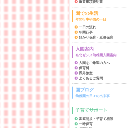
重要事項説明書
園での生活
年間行事や園の一日
一日の流れ
年間行事
預かり保育・延長保育
入園案内
名北ゼンヌ幼稚園入園案内
入園をご希望の方へ
保育料
課外教室
よくあるご質問
園ブログ
幼稚園の日々の出来事
子育てサポート
園庭開放・子育て相談
一時保育