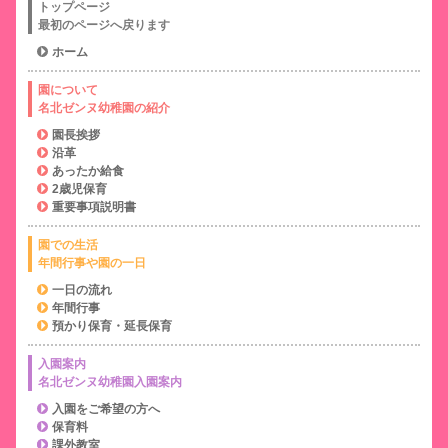
トップページ
最初のページへ戻ります
ホーム
園について
名北ゼンヌ幼稚園の紹介
園長挨拶
沿革
あったか給食
2歳児保育
重要事項説明書
園での生活
年間行事や園の一日
一日の流れ
年間行事
預かり保育・延長保育
入園案内
名北ゼンヌ幼稚園入園案内
入園をご希望の方へ
保育料
課外教室