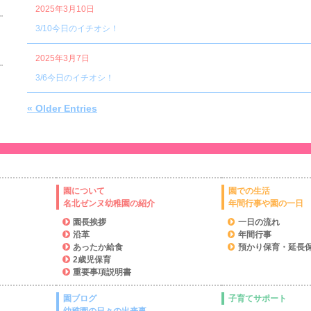
2025年3月10日
3/10今日のイチオシ！
2025年3月7日
3/6今日のイチオシ！
« Older Entries
園について
園での生活
名北ゼンヌ幼稚園の紹介
年間行事や園の一日
園長挨拶
一日の流れ
沿革
年間行事
あったか給食
預かり保育・延長
2歳児保育
重要事項説明書
園ブログ
子育てサポート