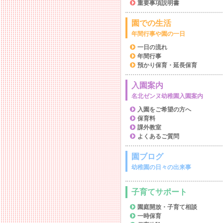
重要事項説明書
園での生活
年間行事や園の一日
一日の流れ
年間行事
預かり保育・延長保育
入園案内
名北ゼンヌ幼稚園入園案内
入園をご希望の方へ
保育料
課外教室
よくあるご質問
園ブログ
幼稚園の日々の出来事
子育てサポート
園庭開放・子育て相談
一時保育