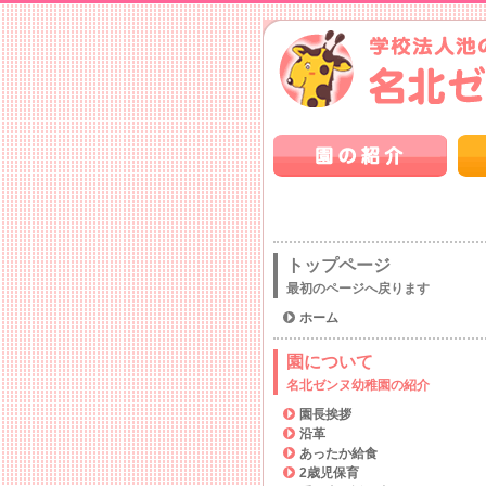
トップページ
最初のページへ戻ります
ホーム
園について
名北ゼンヌ幼稚園の紹介
園長挨拶
沿革
あったか給食
2歳児保育