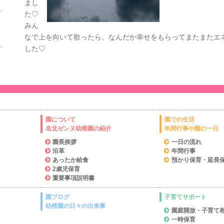
まし
た♡
みん
なで上を向いて歌ったら、なんだか幸せをもらってまたまたエ
した♡
園について
園での生活
名北ゼンヌ幼稚園の紹介
年間行事や園の一日
園長挨拶
一日の流れ
沿革
年間行事
あったか給食
預かり保育・延長
2歳児保育
重要事項説明書
園ブログ
子育てサポート
幼稚園の日々の出来事
園庭開放・子育て
一時保育