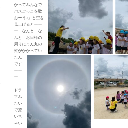
かってみんなで
バスごっこを歌
おーう♪』と空を
見上げるとーー
ー！なんと！な
んと！お日様の
周りにまん丸の
虹がかかってい
たん
です
ーー
ー！
！
ドラ
マみ
たい
で驚
いち
ゃい