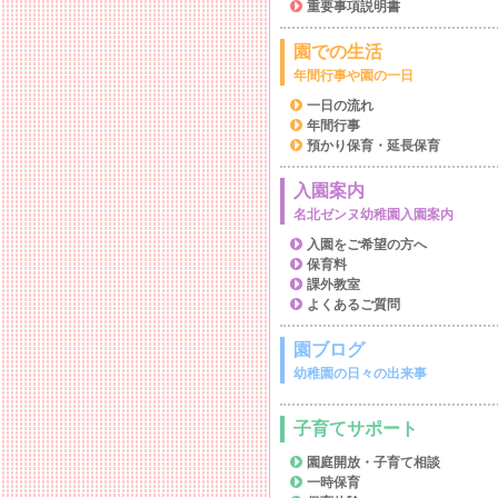
重要事項説明書
園での生活
年間行事や園の一日
一日の流れ
年間行事
預かり保育・延長保育
入園案内
名北ゼンヌ幼稚園入園案内
入園をご希望の方へ
保育料
課外教室
よくあるご質問
園ブログ
幼稚園の日々の出来事
子育てサポート
園庭開放・子育て相談
一時保育