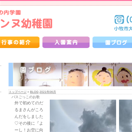
トップページ
»
BLOG
2021年06月
バスごっこのお歌
外で初めてのだ
るまさんがころ
んだをしました
♡その後に『よ
ーし！お空に向