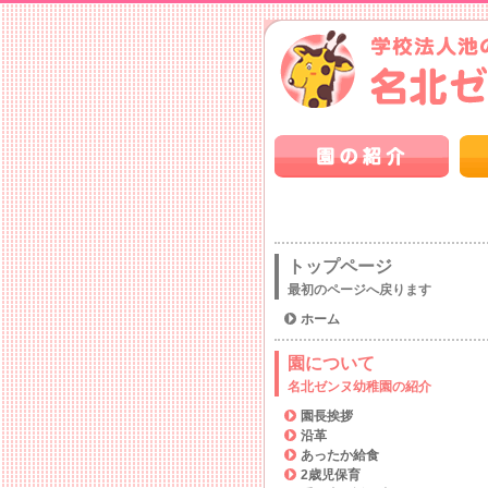
トップページ
最初のページへ戻ります
ホーム
園について
名北ゼンヌ幼稚園の紹介
園長挨拶
沿革
あったか給食
2歳児保育