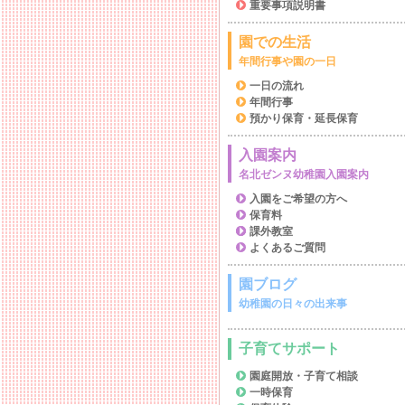
重要事項説明書
園での生活
年間行事や園の一日
一日の流れ
年間行事
預かり保育・延長保育
入園案内
名北ゼンヌ幼稚園入園案内
入園をご希望の方へ
保育料
課外教室
よくあるご質問
園ブログ
幼稚園の日々の出来事
子育てサポート
園庭開放・子育て相談
一時保育