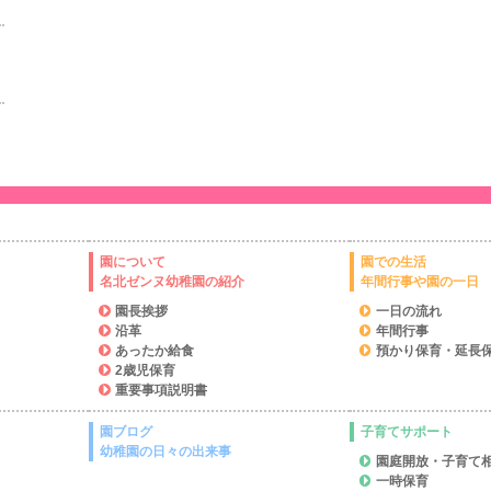
園について
園での生活
名北ゼンヌ幼稚園の紹介
年間行事や園の一日
園長挨拶
一日の流れ
沿革
年間行事
あったか給食
預かり保育・延長
2歳児保育
重要事項説明書
園ブログ
子育てサポート
幼稚園の日々の出来事
園庭開放・子育て
一時保育