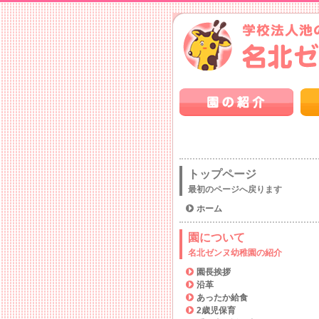
トップページ
最初のページへ戻ります
ホーム
園について
名北ゼンヌ幼稚園の紹介
園長挨拶
沿革
あったか給食
2歳児保育