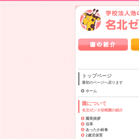
トップページ
最初のページへ戻ります
ホーム
園について
名北ゼンヌ幼稚園の紹介
園長挨拶
沿革
あったか給食
2歳児保育