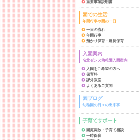
重要事項説明書
園での生活
年間行事や園の一日
一日の流れ
年間行事
預かり保育・延長保育
入園案内
名北ゼンヌ幼稚園入園案内
入園をご希望の方へ
保育料
課外教室
よくあるご質問
園ブログ
幼稚園の日々の出来事
子育てサポート
園庭開放・子育て相談
一時保育