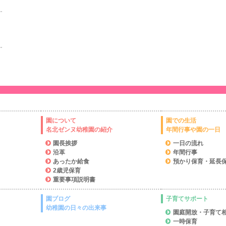
園について
園での生活
名北ゼンヌ幼稚園の紹介
年間行事や園の一日
園長挨拶
一日の流れ
沿革
年間行事
あったか給食
預かり保育・延長
2歳児保育
重要事項説明書
園ブログ
子育てサポート
幼稚園の日々の出来事
園庭開放・子育て
一時保育