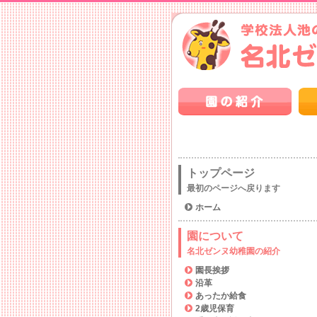
トップページ
最初のページへ戻ります
ホーム
園について
名北ゼンヌ幼稚園の紹介
園長挨拶
沿革
あったか給食
2歳児保育