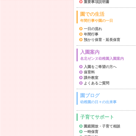
重要事項説明書
園での生活
年間行事や園の一日
一日の流れ
年間行事
預かり保育・延長保育
入園案内
名北ゼンヌ幼稚園入園案内
入園をご希望の方へ
保育料
課外教室
よくあるご質問
園ブログ
幼稚園の日々の出来事
子育てサポート
園庭開放・子育て相談
一時保育