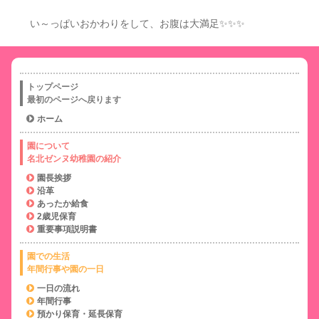
い～っぱいおかわりをして、お腹は大満足✨✨✨
トップページ
最初のページへ戻ります
ホーム
園について
名北ゼンヌ幼稚園の紹介
園長挨拶
沿革
あったか給食
2歳児保育
重要事項説明書
園での生活
年間行事や園の一日
一日の流れ
年間行事
預かり保育・延長保育