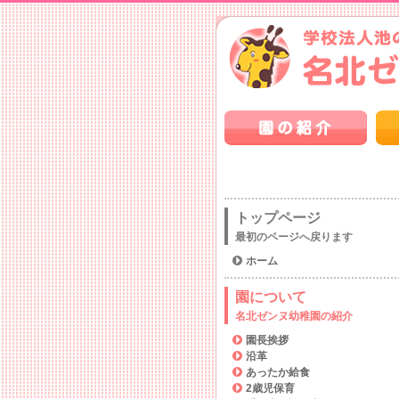
トップページ
最初のページへ戻ります
ホーム
園について
名北ゼンヌ幼稚園の紹介
園長挨拶
沿革
あったか給食
2歳児保育