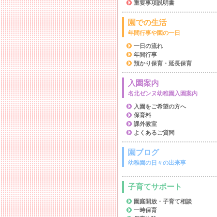
重要事項説明書
園での生活
年間行事や園の一日
一日の流れ
年間行事
預かり保育・延長保育
入園案内
名北ゼンヌ幼稚園入園案内
入園をご希望の方へ
保育料
課外教室
よくあるご質問
園ブログ
幼稚園の日々の出来事
子育てサポート
園庭開放・子育て相談
一時保育