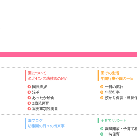
園について
園での生活
名北ゼンヌ幼稚園の紹介
年間行事や園の一日
園長挨拶
一日の流れ
沿革
年間行事
あったか給食
預かり保育・延長
2歳児保育
重要事項説明書
園ブログ
子育てサポート
幼稚園の日々の出来事
園庭開放・子育て
一時保育