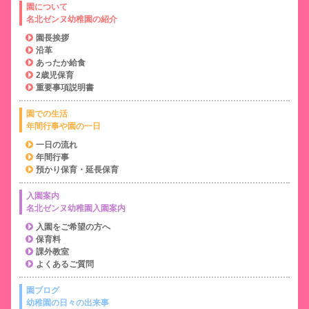
園について
名北ゼンヌ幼稚園の紹介
園長挨拶
沿革
あったか給食
2歳児保育
重要事項説明書
園での生活
年間行事や園の一日
一日の流れ
年間行事
預かり保育・延長保育
入園案内
名北ゼンヌ幼稚園入園案内
入園をご希望の方へ
保育料
課外教室
よくあるご質問
園ブログ
幼稚園の日々の出来事