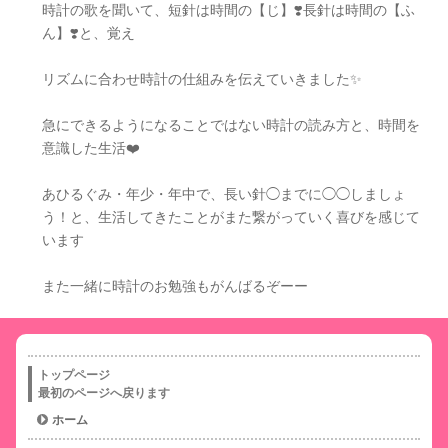
時計の歌を聞いて、短針は時間の【じ】❣️長針は時間の【ふ
ん】❣️と、覚え
リズムに合わせ時計の仕組みを伝えていきました✨
急にできるようになることではない時計の読み方と、時間を
意識した生活❤️
あひるぐみ・年少・年中で、長い針◯までに◯◯しましょ
う！と、生活してきたことがまた繋がっていく喜びを感じて
います
また一緒に時計のお勉強もがんばるぞーー
トップページ
最初のページへ戻ります
ホーム