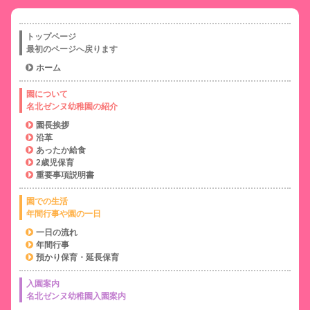
トップページ
最初のページへ戻ります
ホーム
園について
名北ゼンヌ幼稚園の紹介
園長挨拶
沿革
あったか給食
2歳児保育
重要事項説明書
園での生活
年間行事や園の一日
一日の流れ
年間行事
預かり保育・延長保育
入園案内
名北ゼンヌ幼稚園入園案内