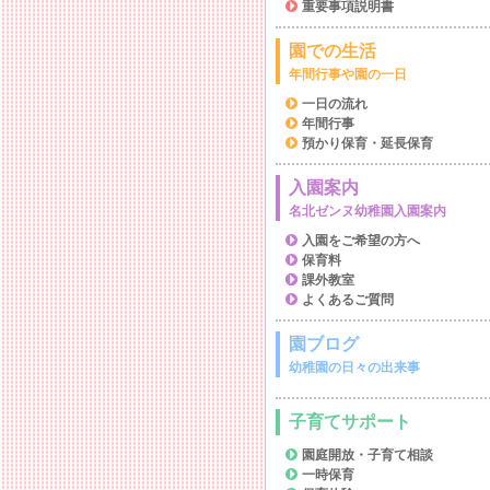
重要事項説明書
園での生活
年間行事や園の一日
一日の流れ
年間行事
預かり保育・延長保育
入園案内
名北ゼンヌ幼稚園入園案内
入園をご希望の方へ
保育料
課外教室
よくあるご質問
園ブログ
幼稚園の日々の出来事
子育てサポート
園庭開放・子育て相談
一時保育