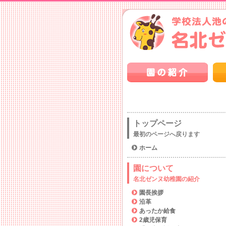
トップページ
最初のページへ戻ります
ホーム
園について
名北ゼンヌ幼稚園の紹介
園長挨拶
沿革
あったか給食
2歳児保育