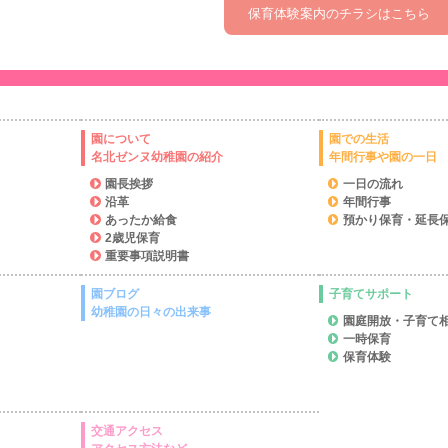
保育体験案内のチラシはこちら
園について
園での生活
名北ゼンヌ幼稚園の紹介
年間行事や園の一日
園長挨拶
一日の流れ
沿革
年間行事
あったか給食
預かり保育・延長
2歳児保育
重要事項説明書
園ブログ
子育てサポート
幼稚園の日々の出来事
園庭開放・子育て
一時保育
保育体験
交通アクセス