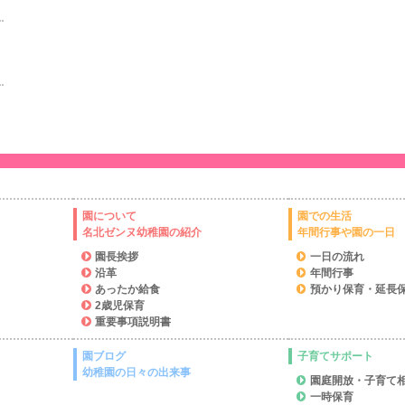
園について
園での生活
名北ゼンヌ幼稚園の紹介
年間行事や園の一日
園長挨拶
一日の流れ
沿革
年間行事
あったか給食
預かり保育・延長
2歳児保育
重要事項説明書
園ブログ
子育てサポート
幼稚園の日々の出来事
園庭開放・子育て
一時保育