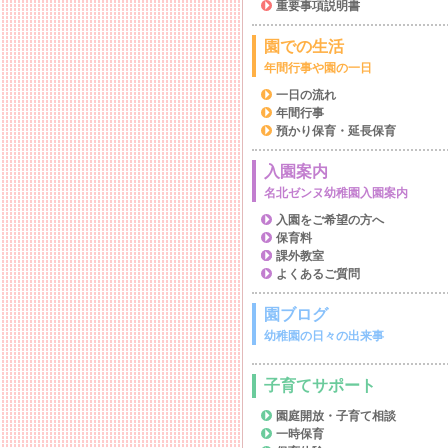
重要事項説明書
園での生活
年間行事や園の一日
一日の流れ
年間行事
預かり保育・延長保育
入園案内
名北ゼンヌ幼稚園入園案内
入園をご希望の方へ
保育料
課外教室
よくあるご質問
園ブログ
幼稚園の日々の出来事
子育てサポート
園庭開放・子育て相談
一時保育