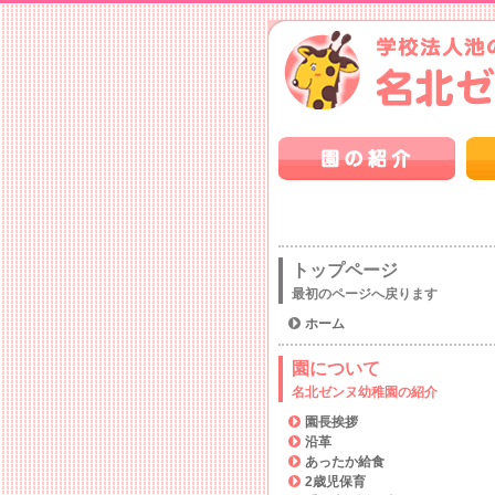
トップページ
最初のページへ戻ります
ホーム
園について
名北ゼンヌ幼稚園の紹介
園長挨拶
沿革
あったか給食
2歳児保育