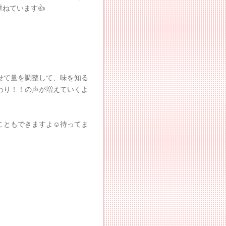
ねています👍
せて量を調整して、味を知る
わり！！の声が増えていくよ
こともできますよ☺️待ってま