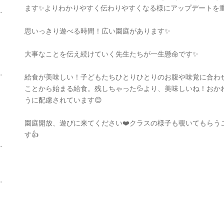
ます✨よりわかりやすく伝わりやすくなる様にアップデートを重
思いっきり遊べる時間！広い園庭があります✨
大事なことを伝え続けていく先生たちが一生懸命です✨
給食が美味しい！子どもたちひとりひとりのお腹や味覚に合わ
ことから始まる給食。残しちゃった💦より、美味しいね！おか
うに配慮されています😊
園庭開放、遊びに来てください❤️クラスの様子も覗いてもらう
す👍