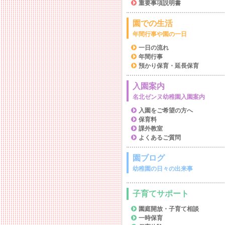
重要事項説明書
園での生活
年間行事や園の一日
一日の流れ
年間行事
預かり保育・延長保育
入園案内
名北ゼンヌ幼稚園入園案内
入園をご希望の方へ
保育料
課外教室
よくあるご質問
園ブログ
幼稚園の日々の出来事
子育てサポート
園庭開放・子育て相談
一時保育