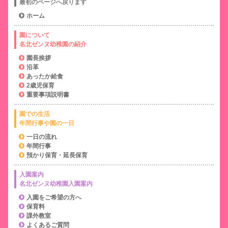
最初のページへ戻ります
ホーム
園について
名北ゼンヌ幼稚園の紹介
園長挨拶
沿革
あったか給食
2歳児保育
重要事項説明書
園での生活
年間行事や園の一日
一日の流れ
年間行事
預かり保育・延長保育
入園案内
名北ゼンヌ幼稚園入園案内
入園をご希望の方へ
保育料
課外教室
よくあるご質問